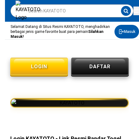
Selamat Datang di Situs Resmi KAYATOTO, menghadirkan
berbagai jenis game favorite buat para pemain
Silahkan
Masuk
Masuk!
LOGIN
DAFTAR
Login KAYATOTO - Link Resmi Bandar Togel