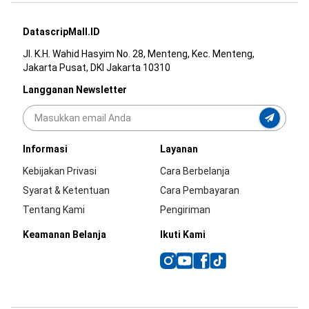
DatascripMall.ID
Jl. K.H. Wahid Hasyim No. 28, Menteng, Kec. Menteng,
Jakarta Pusat, DKI Jakarta 10310
Langganan Newsletter
Informasi
Layanan
Kebijakan Privasi
Cara Berbelanja
Syarat & Ketentuan
Cara Pembayaran
Tentang Kami
Pengiriman
Keamanan Belanja
Ikuti Kami